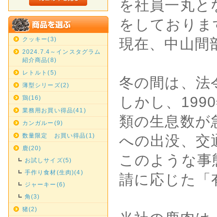
を社員一丸と
をしておりま
クッキー(3)
現在、中山間
2024.7.4～インスタグラム
紹介商品(8)
レトルト(5)
冬の間は、法
薄型シリーズ(2)
しかし、19
鶏(16)
業務用お買い得品(41)
類の生息数が
カンガルー(9)
数量限定 お買い得品(1)
への出没、交
鹿(20)
このような事
お試しサイズ(5)
手作り食材(生肉)(4)
請に応じた「
ジャーキー(6)
角(3)
猪(2)