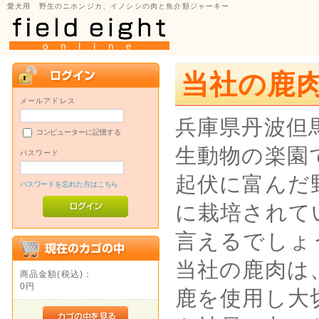
愛犬用 野生のニホンジカ、イノシシの肉と魚介類ジャーキー
当社の鹿
メールアドレス
兵庫県丹波但
コンピューターに記憶する
生動物の楽園
パスワード
起伏に富んだ
パスワードを忘れた方はこちら
に栽培されて
言えるでしょ
当社の鹿肉は
商品金額(税込)：
0円
鹿を使用し大