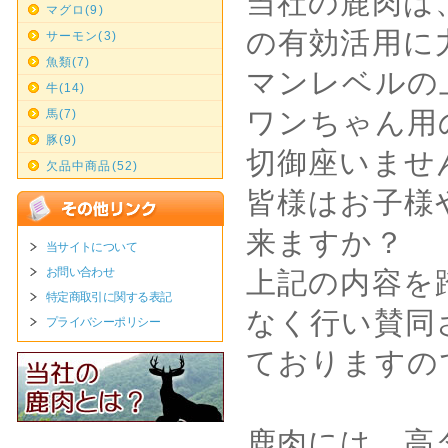
当社の鹿肉は
マグロ(9)
の有効活用に
サーモン(3)
魚類(7)
マンレベルの
牛(14)
ワンちゃん用
馬(7)
豚(9)
切御座いませ
欠品中商品(52)
皆様はお子様
来ますか？
当サイトについて
お問い合わせ
上記の内容を
特定商取引に関する表記
なく行い賛同
プライバシーポリシー
ておりますの
鹿肉には、高