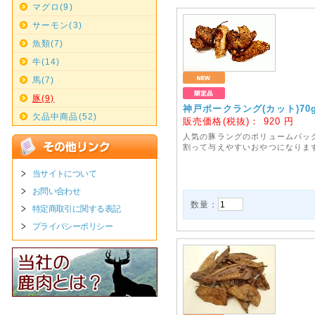
マグロ(9)
サーモン(3)
魚類(7)
牛(14)
馬(7)
豚(9)
神戸ポークラング(カット)70
欠品中商品(52)
販売価格(税抜)：
920
円
人気の豚ラングのボリュームパッ
割って与えやすいおやつになりま
当サイトについて
お問い合わせ
数量：
特定商取引に関する表記
プライバシーポリシー