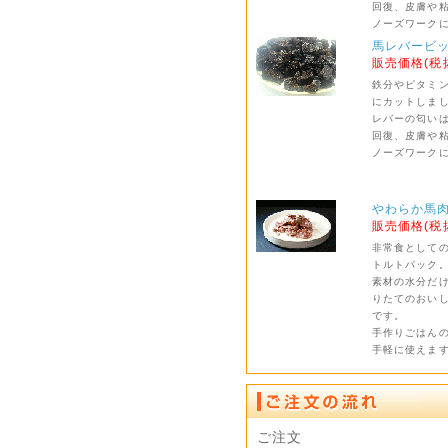
回復、皮膚や
ノーズワーク
馬レバービッ
販売価格(税
鉄分やビタミ
にカットしま
レバーの匂い
回復、皮膚や
ノーズワーク
やわらか馬肉
販売価格(税
非常食として
トルトパック
素材の水分だ
りたてのおい
です。
手作りごはん
手軽に使えま
ご注文