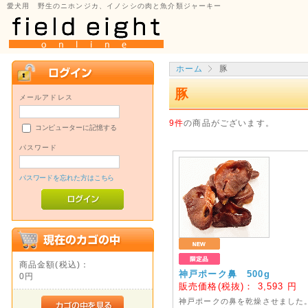
愛犬用 野生のニホンジカ、イノシシの肉と魚介類ジャーキー
ホーム
豚
豚
メールアドレス
9件
の商品がございます。
コンピューターに記憶する
パスワード
パスワードを忘れた方はこちら
商品金額(税込)：
神戸ポーク鼻 500g
0円
販売価格(税抜)：
3,593
円
神戸ポークの鼻を乾燥させました