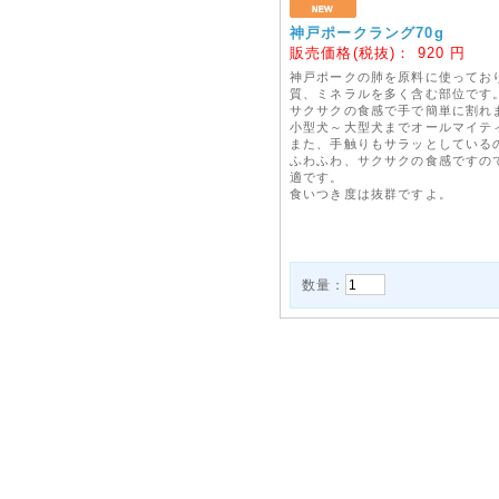
神戸ポークラング70g
販売価格(税抜)：
920
円
神戸ポークの肺を原料に使ってお
質、ミネラルを多く含む部位です
サクサクの食感で手で簡単に割れ
小型犬～大型犬までオールマイテ
また、手触りもサラッとしている
ふわふわ、サクサクの食感ですの
適です。
食いつき度は抜群ですよ。
数量：